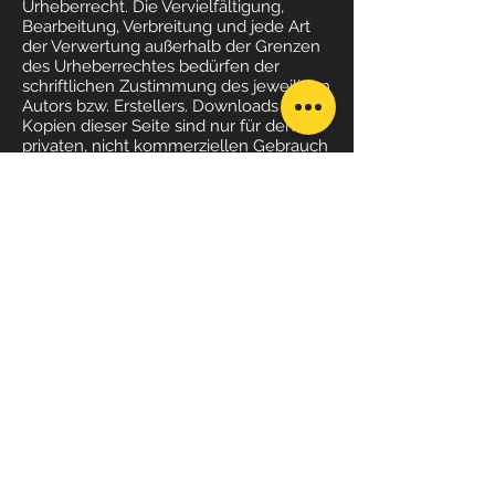
Urheberrecht. Die Vervielfältigung,
Bearbeitung, Verbreitung und jede Art
der Verwertung außerhalb der Grenzen
des Urheberrechtes bedürfen der
schriftlichen Zustimmung des jeweiligen
Autors bzw. Erstellers. Downloads und
Kopien dieser Seite sind nur für den
privaten, nicht kommerziellen Gebrauch
gestattet. Soweit die Inhalte auf dieser
Seite nicht vom Betreiber erstellt
wurden, werden die Urheberrechte
Dritter beachtet. Insbesondere werden
Inhalte Dritter als solche
gekennzeichnet. Sollten Sie trotzdem
auf eine Urheberrechtsverletzung
aufmerksam werden, bitten wir um
einen entsprechenden Hinweis. Bei
Bekanntwerden von
Rechtsverletzungen werden wir
derartige Inhalte umgehend entfernen.
Quellenangaben: eRecht24