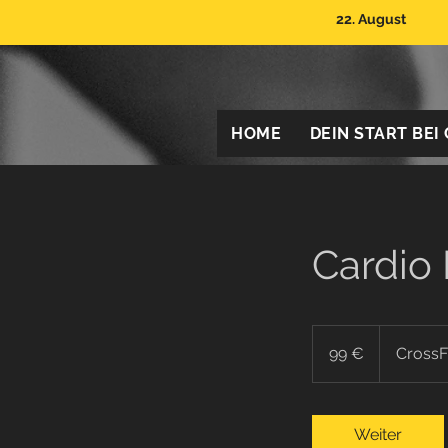
22. August
HOME
DEIN START BEI
Cardio
99
Euro
99 €
CrossFi
Weiter