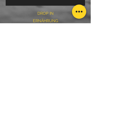
DROP IN
ERNÄHRUNG
PERSONAL TRAINING
24/7 OPEN BOX
VEREINSTRAINING
SUN, FUN & FRIENDS
KONTAKT
IMPRESSUM
DATENSCHUTZ
AGB
Waldstraße 11 | 66459 Kirkel