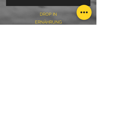
DROP IN
ERNÄHRUNG
PERSONAL TRAINING
24/7 OPEN BOX
VEREINSTRAINING
SUN, FUN & FRIENDS
KONTAKT
IMPRESSUM
DATENSCHUTZ
AGB
Waldstraße 11 | 66459 Kirkel